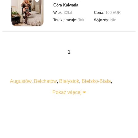
Góra Kalwaria
Wiek:
32lat
Cena:
100 EUR
Teraz pracuje:
Tak
Wyjazdy:
Nie
1
Augustów
,
Bełchatów
,
Białystok
,
Bielsko-Biała
,
Bogatynia
,
Bolesławiec
,
Braniewo
,
Bydgoszcz
,
Pokaż więcej
Bytom
,
Chełm
,
Chełmża
,
Chorzów
,
Chrzanów
,
Częstochowa
,
Działdowo
,
Ełk
,
Gdańsk
,
Gdynia
,
Gliwice
,
Głogów
,
Gniezno
,
Golub-Dobrzyń
,
Gorzów
Wielkopolski
,
Grudziądz
,
Gubin
,
Inowrocław
,
Jelenia
Góra
,
Jordanów
,
Kalisz
,
Katowice
,
Kielce
,
Kołobrzeg
,
Konin
,
Końskie
,
Konstantynów Łódzki
,
Kościerzyna
,